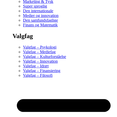
Marketing & Tysk
Super sproglig
Den internationale
Medier og innovation
Den samfundsfaglige
Finans og Matematik
Valgfag
Valgfag – Psykologi
Valgfag – Mediefag
Valgfag – Kulturforståelse
Valgfag – Innovation
Valgfag – Idræt
Valgfag – Finansiering
Valgfag – Filosofi