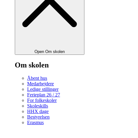
Open Om skolen
Om skolen
Åbent hus
Medarbejdere
Ledige stillinger
Ferieplan 26 / 27
For folkeskoler
Skoleskills
HHX dage
Bestyrelsen
Erasmus