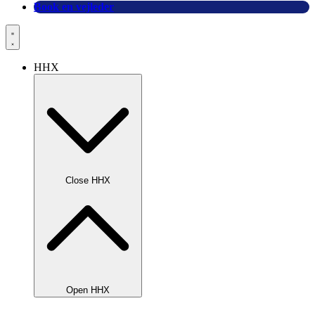
Book en vejleder
HHX
Close HHX
Open HHX