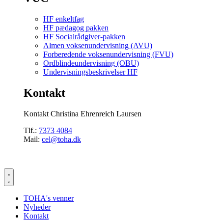
HF enkeltfag
HF pædagog pakken
HF Socialrådgiver-pakken
Almen voksenundervisning (AVU)
Forberedende voksenundervisning (FVU)
Ordblindeundervisning (OBU)
Undervisningsbeskrivelser HF
Kontakt
Kontakt Christina Ehrenreich Laursen
Tlf.:
7373 4084
Mail:
cel@toha.dk
TOHA's venner
Nyheder
Kontakt