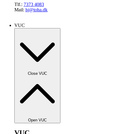
Tlf.:
7373 4083
Mail:
hj@toha.dk
VUC
Close VUC
Open VUC
VUC