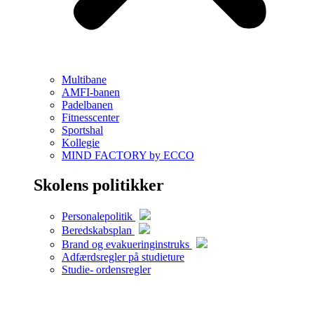
Multibane
AMFI-banen
Padelbanen
Fitnesscenter
Sportshal
Kollegie
MIND FACTORY by ECCO
Skolens politikker
Personalepolitik
Beredskabsplan
Brand og evakueringinstruks
Adfærdsregler på studieture
Studie- ordensregler