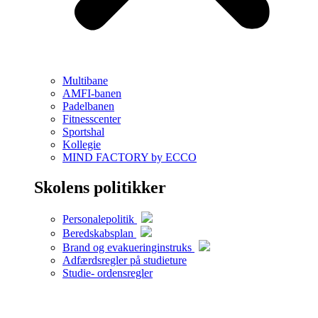
Multibane
AMFI-banen
Padelbanen
Fitnesscenter
Sportshal
Kollegie
MIND FACTORY by ECCO
Skolens politikker
Personalepolitik
Beredskabsplan
Brand og evakueringinstruks
Adfærdsregler på studieture
Studie- ordensregler