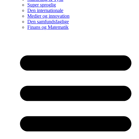
Super sproglig
Den internationale
Medier og innovation
Den samfundsfaglige
Finans og Matematik