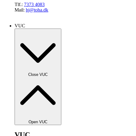
Tlf.:
7373 4083
Mail:
hj@toha.dk
VUC
Close VUC
Open VUC
VUC