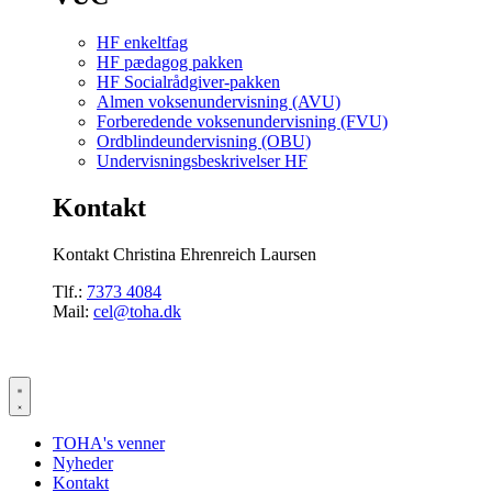
HF enkeltfag
HF pædagog pakken
HF Socialrådgiver-pakken
Almen voksenundervisning (AVU)
Forberedende voksenundervisning (FVU)
Ordblindeundervisning (OBU)
Undervisningsbeskrivelser HF
Kontakt
Kontakt Christina Ehrenreich Laursen
Tlf.:
7373 4084
Mail:
cel@toha.dk
TOHA's venner
Nyheder
Kontakt