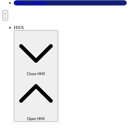
Book en vejleder
HHX
Close HHX
Open HHX