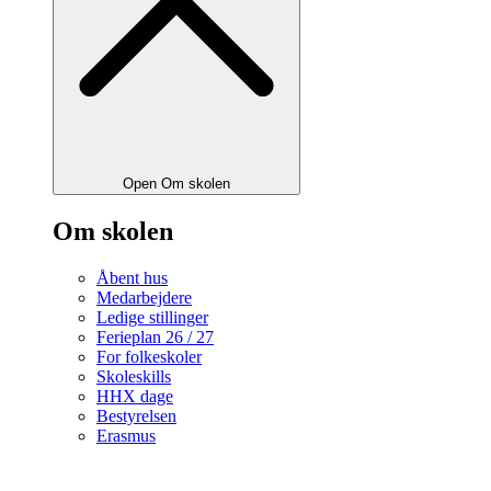
Open Om skolen
Om skolen
Åbent hus
Medarbejdere
Ledige stillinger
Ferieplan 26 / 27
For folkeskoler
Skoleskills
HHX dage
Bestyrelsen
Erasmus