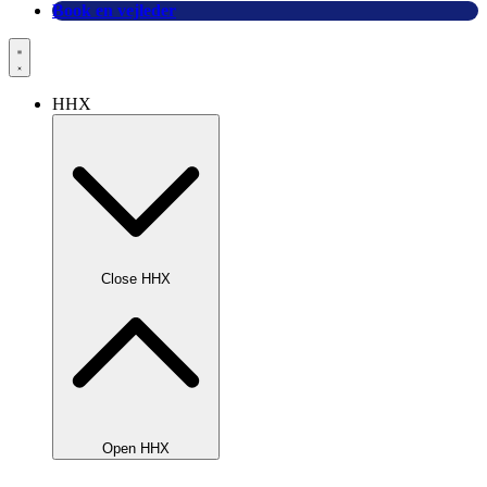
Book en vejleder
HHX
Close HHX
Open HHX