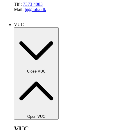
Tlf.:
7373 4083
Mail:
hj@toha.dk
VUC
Close VUC
Open VUC
VUC