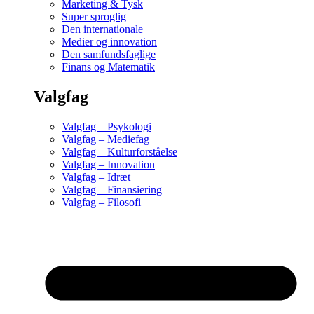
Marketing & Tysk
Super sproglig
Den internationale
Medier og innovation
Den samfundsfaglige
Finans og Matematik
Valgfag
Valgfag – Psykologi
Valgfag – Mediefag
Valgfag – Kulturforståelse
Valgfag – Innovation
Valgfag – Idræt
Valgfag – Finansiering
Valgfag – Filosofi