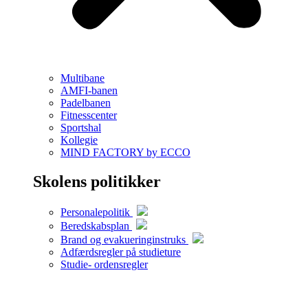
Multibane
AMFI-banen
Padelbanen
Fitnesscenter
Sportshal
Kollegie
MIND FACTORY by ECCO
Skolens politikker
Personalepolitik
Beredskabsplan
Brand og evakueringinstruks
Adfærdsregler på studieture
Studie- ordensregler