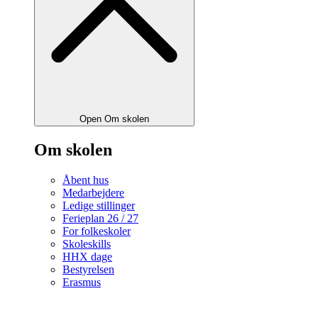
Open Om skolen
Om skolen
Åbent hus
Medarbejdere
Ledige stillinger
Ferieplan 26 / 27
For folkeskoler
Skoleskills
HHX dage
Bestyrelsen
Erasmus