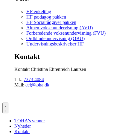
HF enkeltfag
HF pædagog pakken
HF Socialrådgiver-pakken
Almen voksenundervisning (AVU)
Forberedende voksenundervisning (FVU)
Ordblindeundervisning (OBU)
Undervisningsbeskrivelser HF
Kontakt
Kontakt Christina Ehrenreich Laursen
Tlf.:
7373 4084
Mail:
cel@toha.dk
TOHA's venner
Nyheder
Kontakt