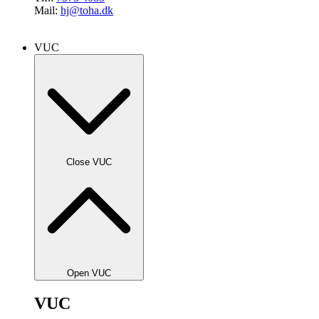
Mail:
hj@toha.dk
VUC
Close VUC
Open VUC
VUC