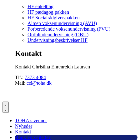
HF enkeltfag
HF pædagog pakken
HF Socialrådgiver-pakken
Almen voksenundervisning (AVU)
Forberedende voksenundervisning (FVU)
Ordblindeundervisning (OBU)
Undervisningsbeskrivelser HF
Kontakt
Kontakt Christina Ehrenreich Laursen
Tlf.:
7373 4084
Mail:
cel@toha.dk
TOHA's venner
Nyheder
Kontakt
Book en vejleder