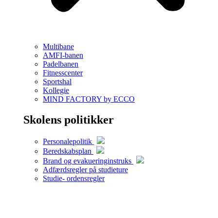
Multibane
AMFI-banen
Padelbanen
Fitnesscenter
Sportshal
Kollegie
MIND FACTORY by ECCO
Skolens politikker
Personalepolitik
Beredskabsplan
Brand og evakueringinstruks
Adfærdsregler på studieture
Studie- ordensregler