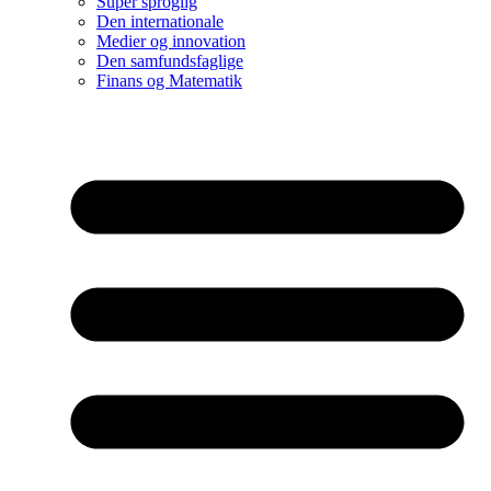
Super sproglig
Den internationale
Medier og innovation
Den samfundsfaglige
Finans og Matematik