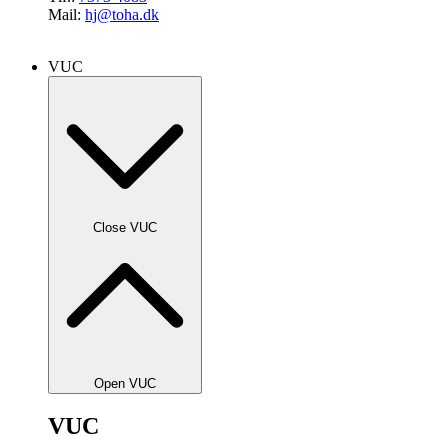
Mail:
hj@toha.dk
VUC
Close VUC
Open VUC
VUC