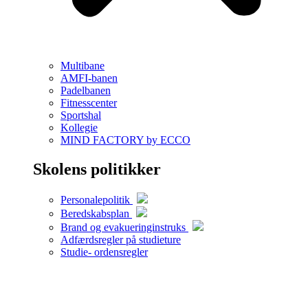
Multibane
AMFI-banen
Padelbanen
Fitnesscenter
Sportshal
Kollegie
MIND FACTORY by ECCO
Skolens politikker
Personalepolitik
Beredskabsplan
Brand og evakueringinstruks
Adfærdsregler på studieture
Studie- ordensregler