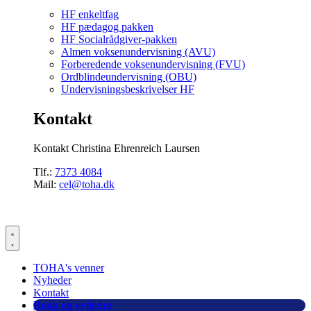
HF enkeltfag
HF pædagog pakken
HF Socialrådgiver-pakken
Almen voksenundervisning (AVU)
Forberedende voksenundervisning (FVU)
Ordblindeundervisning (OBU)
Undervisningsbeskrivelser HF
Kontakt
Kontakt Christina Ehrenreich Laursen
Tlf.:
7373 4084
Mail:
cel@toha.dk
TOHA's venner
Nyheder
Kontakt
Book en vejleder