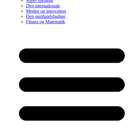
Super sproglig
Den internationale
Medier og innovation
Den samfundsfaglige
Finans og Matematik