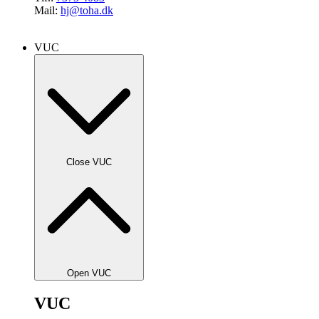
Mail:
hj@toha.dk
VUC
Close VUC
Open VUC
VUC