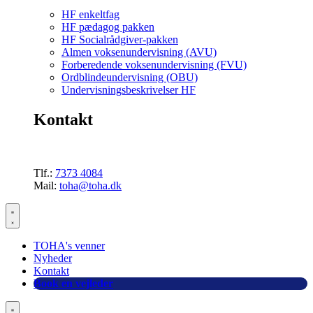
HF enkeltfag
HF pædagog pakken
HF Socialrådgiver-pakken
Almen voksenundervisning (AVU)
Forberedende voksenundervisning (FVU)
Ordblindeundervisning (OBU)
Undervisningsbeskrivelser HF
Kontakt
Tlf.:
7373 4084
Mail:
toha@toha.dk
TOHA's venner
Nyheder
Kontakt
Book en vejleder