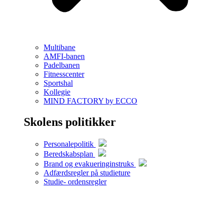
Multibane
AMFI-banen
Padelbanen
Fitnesscenter
Sportshal
Kollegie
MIND FACTORY by ECCO
Skolens politikker
Personalepolitik
Beredskabsplan
Brand og evakueringinstruks
Adfærdsregler på studieture
Studie- ordensregler