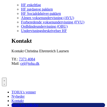
HF enkeltfag
HF pædagog pakken
HF Socialrådgiver-pakken
Almen voksenundervisning (AVU)
Forberedende voksenundervisning (FVU)
Ordblindeundervisning (OBU)
Undervisningsbeskrivelser HF
Kontakt
Kontakt Christina Ehrenreich Laursen
Tlf.:
7373 4084
Mail:
cel@toha.dk
TOHA's venner
Nyheder
Kontakt
Book en vejleder