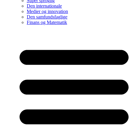
Super sproglig
Den internationale
Medier og innovation
Den samfundsfaglige
Finans og Matematik