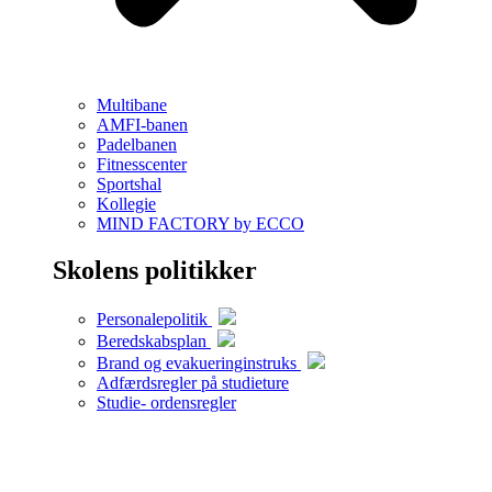
Multibane
AMFI-banen
Padelbanen
Fitnesscenter
Sportshal
Kollegie
MIND FACTORY by ECCO
Skolens politikker
Personalepolitik
Beredskabsplan
Brand og evakueringinstruks
Adfærdsregler på studieture
Studie- ordensregler