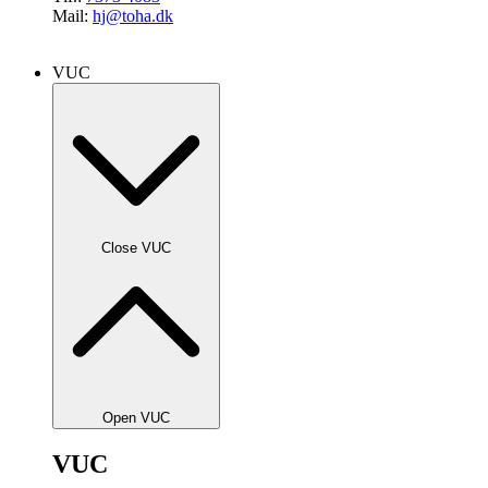
Mail:
hj@toha.dk
VUC
Close VUC
Open VUC
VUC