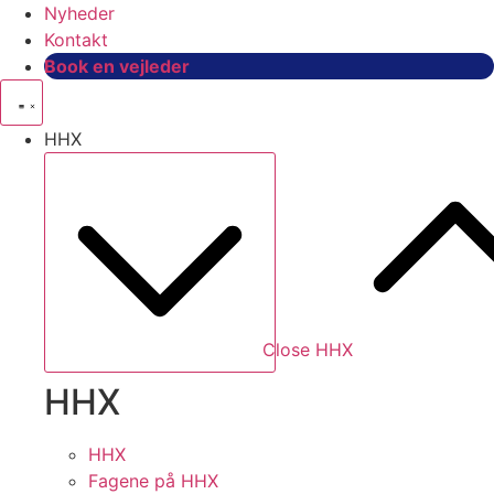
Nyheder
Kontakt
Book en vejleder
HHX
Close HHX
HHX
HHX
Fagene på HHX