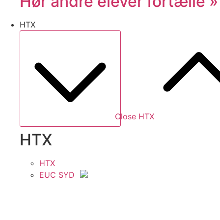
Hør andre elever fortælle »
HTX
Close HTX
HTX
HTX
EUC SYD