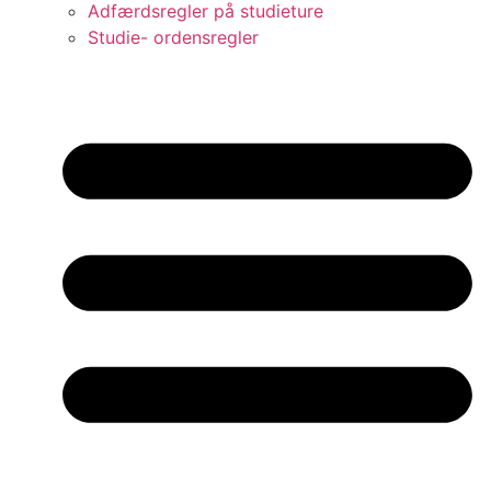
Adfærdsregler på studieture
Studie- ordensregler