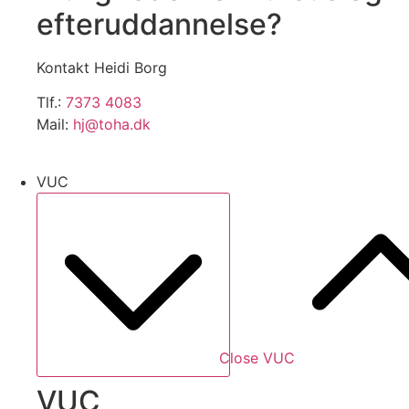
efteruddannelse?
Kontakt Heidi Borg
Tlf.:
7373 4083
Mail:
hj@toha.dk
VUC
Close VUC
VUC