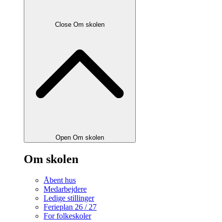
Close Om skolen
Open Om skolen
Om skolen
Åbent hus
Medarbejdere
Ledige stillinger
Ferieplan 26 / 27
For folkeskoler