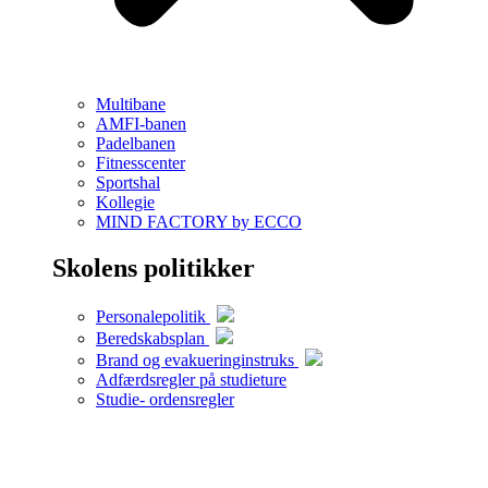
Multibane
AMFI-banen
Padelbanen
Fitnesscenter
Sportshal
Kollegie
MIND FACTORY by ECCO
Skolens politikker
Personalepolitik
Beredskabsplan
Brand og evakueringinstruks
Adfærdsregler på studieture
Studie- ordensregler