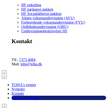
HF enkeltfag
HF pædagog pakken
HF Socialrådgiver-pakken
Almen voksenundervisning (AVU)
Forberedende voksenundervisning (FVU)
Ordblindeundervisning (OBU)
Undervisningsbeskrivelser HF
Kontakt
Tlf.:
7373 4084
Mail:
toha@toha.dk
TOHA's venner
Nyheder
Kontakt
Book en vejleder