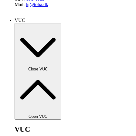
Mail:
hj@toha.dk
VUC
Close VUC
Open VUC
VUC