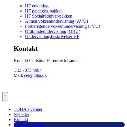
HF enkeltfag
HF pædagog pakken
HF Socialrådgiver-pakken
Almen voksenundervisning (AVU)
Forberedende voksenundervisning (FVU)
Ordblindeundervisning (OBU)
Undervisningsbeskrivelser HF
Kontakt
Kontakt Christina Ehrenreich Laursen
Tlf.:
7373 4084
Mail:
cel@toha.dk
TOHA's venner
Nyheder
Kontakt
Book en vejleder