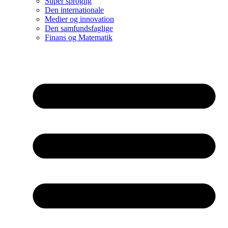
Super sproglig
Den internationale
Medier og innovation
Den samfundsfaglige
Finans og Matematik