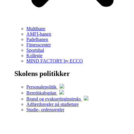
Multibane
AMFI-banen
Padelbanen
Fitnesscenter
Sportshal
Kollegie
MIND FACTORY by ECCO
Skolens politikker
Personalepolitik
Beredskabsplan
Brand og evakueringinstruks
Adfærdsregler på studieture
Studie- ordensregler