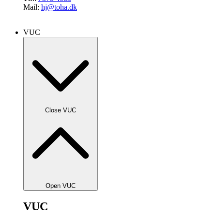
Mail:
hj@toha.dk
VUC
Close VUC
Open VUC
VUC