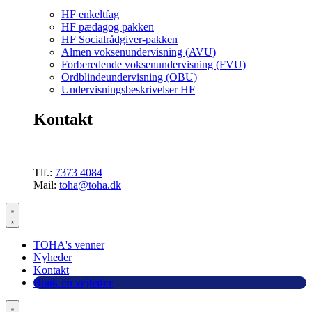
HF enkeltfag
HF pædagog pakken
HF Socialrådgiver-pakken
Almen voksenundervisning (AVU)
Forberedende voksenundervisning (FVU)
Ordblindeundervisning (OBU)
Undervisningsbeskrivelser HF
Kontakt
Tlf.:
7373 4084
Mail:
toha@toha.dk
TOHA's venner
Nyheder
Kontakt
Book en vejleder