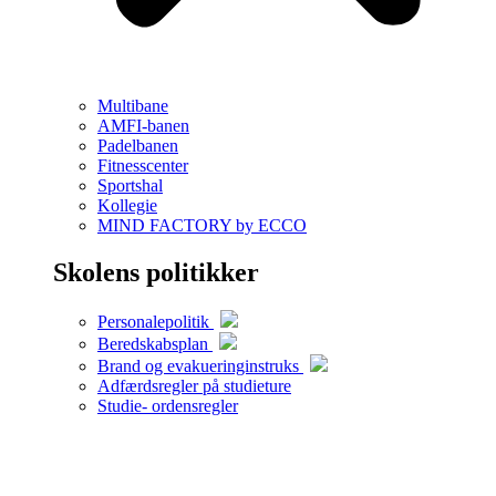
Multibane
AMFI-banen
Padelbanen
Fitnesscenter
Sportshal
Kollegie
MIND FACTORY by ECCO
Skolens politikker
Personalepolitik
Beredskabsplan
Brand og evakueringinstruks
Adfærdsregler på studieture
Studie- ordensregler