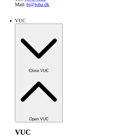
Mail:
hj@toha.dk
VUC
Close VUC
Open VUC
VUC