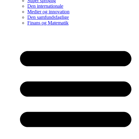
Super sproglig
Den internationale
Medier og innovation
Den samfundsfaglige
Finans og Matematik