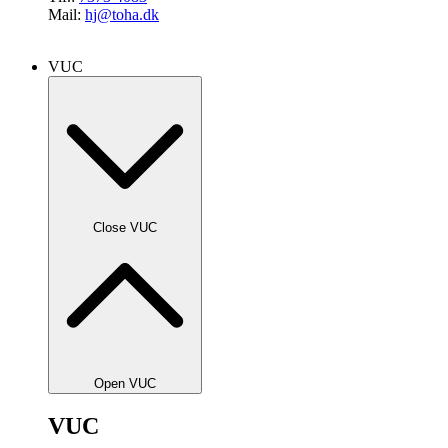
Mail:
hj@toha.dk
VUC
Close VUC
Open VUC
VUC