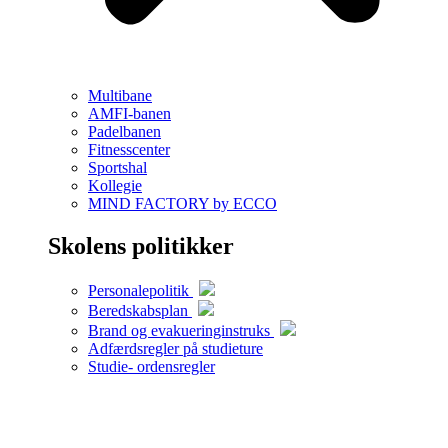
Multibane
AMFI-banen
Padelbanen
Fitnesscenter
Sportshal
Kollegie
MIND FACTORY by ECCO
Skolens politikker
Personalepolitik
Beredskabsplan
Brand og evakueringinstruks
Adfærdsregler på studieture
Studie- ordensregler