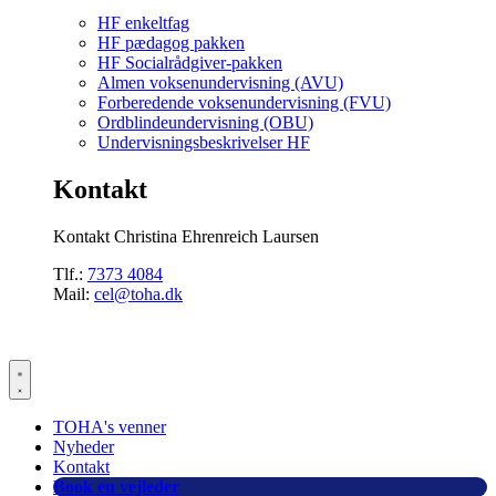
HF enkeltfag
HF pædagog pakken
HF Socialrådgiver-pakken
Almen voksenundervisning (AVU)
Forberedende voksenundervisning (FVU)
Ordblindeundervisning (OBU)
Undervisningsbeskrivelser HF
Kontakt
Kontakt Christina Ehrenreich Laursen
Tlf.:
7373 4084
Mail:
cel@toha.dk
TOHA's venner
Nyheder
Kontakt
Book en vejleder