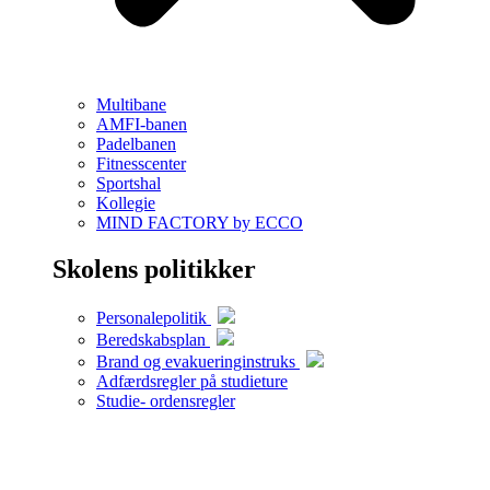
Multibane
AMFI-banen
Padelbanen
Fitnesscenter
Sportshal
Kollegie
MIND FACTORY by ECCO
Skolens politikker
Personalepolitik
Beredskabsplan
Brand og evakueringinstruks
Adfærdsregler på studieture
Studie- ordensregler