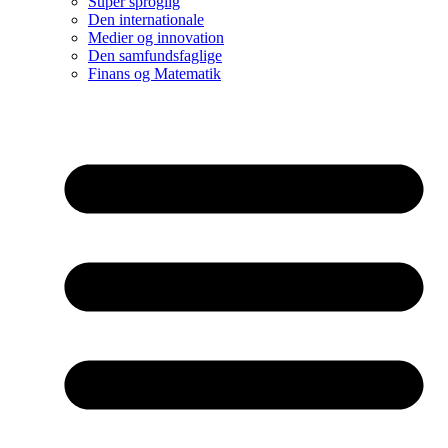
Super sproglig
Den internationale
Medier og innovation
Den samfundsfaglige
Finans og Matematik