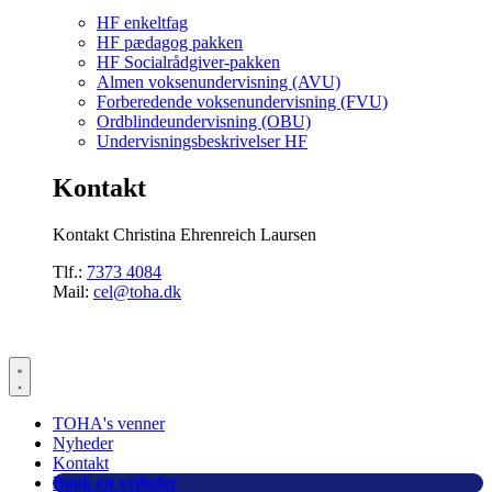
HF enkeltfag
HF pædagog pakken
HF Socialrådgiver-pakken
Almen voksenundervisning (AVU)
Forberedende voksenundervisning (FVU)
Ordblindeundervisning (OBU)
Undervisningsbeskrivelser HF
Kontakt
Kontakt Christina Ehrenreich Laursen
Tlf.:
7373 4084
Mail:
cel@toha.dk
TOHA's venner
Nyheder
Kontakt
Book en vejleder