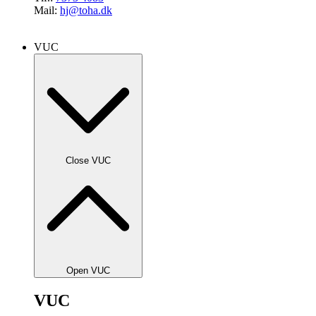
Mail:
hj@toha.dk
VUC
Close VUC
Open VUC
VUC