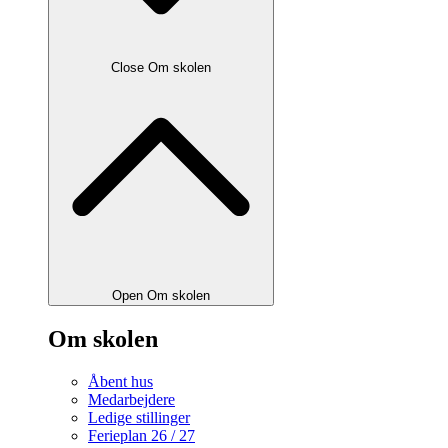
Close Om skolen
Open Om skolen
Om skolen
Åbent hus
Medarbejdere
Ledige stillinger
Ferieplan 26 / 27