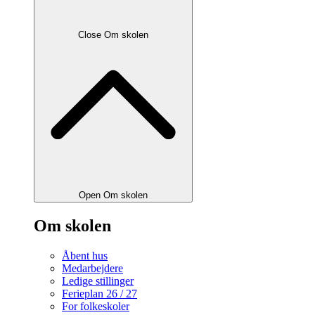
Close Om skolen
Open Om skolen
Om skolen
Åbent hus
Medarbejdere
Ledige stillinger
Ferieplan 26 / 27
For folkeskoler