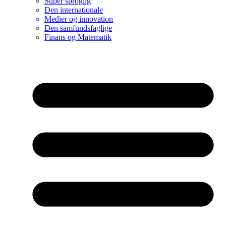
Super sproglig
Den internationale
Medier og innovation
Den samfundsfaglige
Finans og Matematik