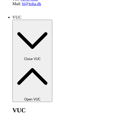
Mail:
hj@toha.dk
VUC
Close VUC
Open VUC
VUC