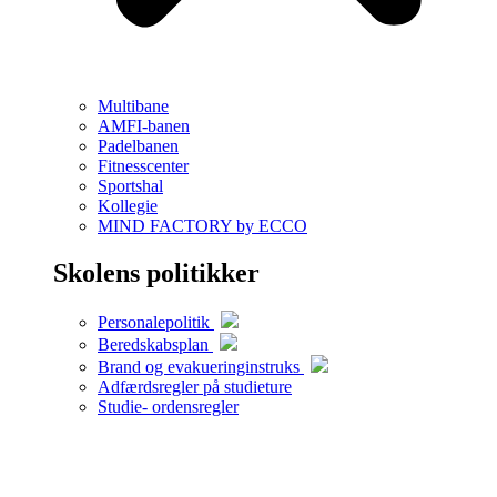
Multibane
AMFI-banen
Padelbanen
Fitnesscenter
Sportshal
Kollegie
MIND FACTORY by ECCO
Skolens politikker
Personalepolitik
Beredskabsplan
Brand og evakueringinstruks
Adfærdsregler på studieture
Studie- ordensregler