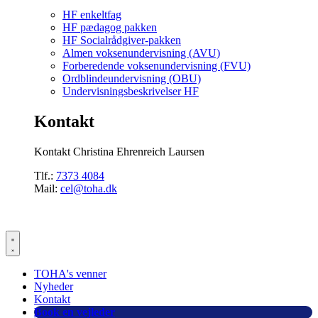
HF enkeltfag
HF pædagog pakken
HF Socialrådgiver-pakken
Almen voksenundervisning (AVU)
Forberedende voksenundervisning (FVU)
Ordblindeundervisning (OBU)
Undervisningsbeskrivelser HF
Kontakt
Kontakt Christina Ehrenreich Laursen
Tlf.:
7373 4084
Mail:
cel@toha.dk
TOHA's venner
Nyheder
Kontakt
Book en vejleder