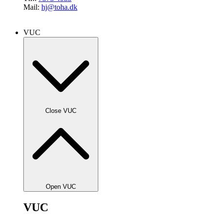
Mail:
hj@toha.dk
VUC
Close VUC
Open VUC
VUC