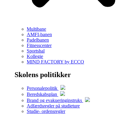
Multibane
AMFI-banen
Padelbanen
Fitnesscenter
Sportshal
Kollegie
MIND FACTORY by ECCO
Skolens politikker
Personalepolitik
Beredskabsplan
Brand og evakueringinstruks
Adfærdsregler på studieture
Studie- ordensregler