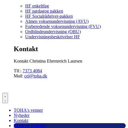
HF enkeltfag
HF pædagog pakken
HF Socialrådgiver-pakken
Almen voksenundervisning (AVU)
Forberedende voksenundervisning (FVU)
Ordblindeundervisning (OBU)
Undervisningsbeskrivelser HF
Kontakt
Kontakt Christina Ehrenreich Laursen
Tlf.:
7373 4084
Mail:
cel@toha.dk
TOHA's venner
Nyheder
Kontakt
Book en vejleder