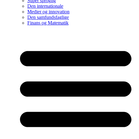
Super sproglig
Den internationale
Medier og innovation
Den samfundsfaglige
Finans og Matematik