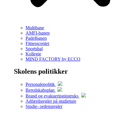
Multibane
AMFI-banen
Padelbanen
Fitnesscenter
Sportshal
Kollegie
MIND FACTORY by ECCO
Skolens politikker
Personalepolitik
Beredskabsplan
Brand og evakueringinstruks
Adfærdsregler på studieture
Studie- ordensregler