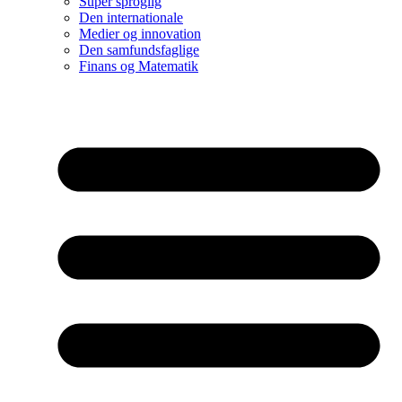
Super sproglig
Den internationale
Medier og innovation
Den samfundsfaglige
Finans og Matematik