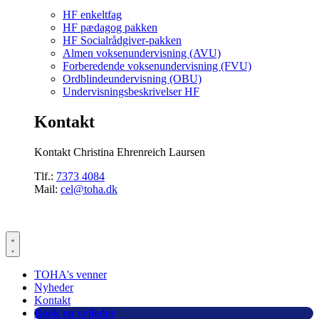
HF enkeltfag
HF pædagog pakken
HF Socialrådgiver-pakken
Almen voksenundervisning (AVU)
Forberedende voksenundervisning (FVU)
Ordblindeundervisning (OBU)
Undervisningsbeskrivelser HF
Kontakt
Kontakt Christina Ehrenreich Laursen
Tlf.:
7373 4084
Mail:
cel@toha.dk
TOHA's venner
Nyheder
Kontakt
Book en vejleder