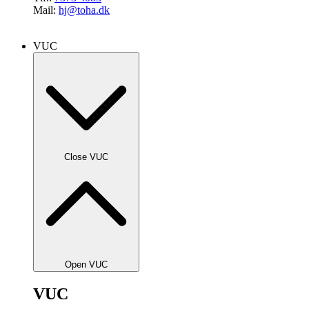
Mail:
hj@toha.dk
VUC
Close VUC
Open VUC
VUC